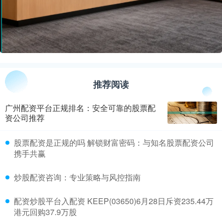
推荐阅读
广州配资平台正规排名：安全可靠的股票配
资公司推荐
​股票配资是正规的吗 解锁财富密码：与知名股票配资公司
携手共赢
​炒股配资咨询：专业策略与风控指南
​配资炒股平台入配资 KEEP(03650)6月28日斥资235.44万
港元回购37.9万股