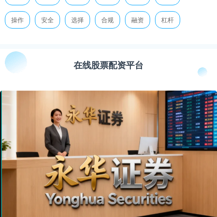
操作
安全
选择
合规
融资
杠杆
在线股票配资平台