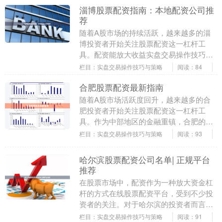
淄博股票配资指南：本地配资公司推
荐
随着A股市场的持续活跃，越来越多的淄
博投资者开始关注股票配资这一杠杆工
具。配资能放大收益实盘交易操作技巧与
策略，但同时也伴随着较高的风险。本文
栏目：实盘交易操作技巧与策略
阅读：84
将为淄博的投资者提....
合肥股票配资最新指南
随着A股市场活跃度回升，越来越多的合
肥投资者开始关注股票配资这一杠杆工
具。作为中部地区的金融重镇，合肥的配
资市场近年来经历了从野蛮生长到规范发
栏目：实盘交易操作技巧与策略
阅读：93
展的转变。本文将为....
哈尔滨股票配资公司名单| 正规平台
推荐
在股票市场中，配资作为一种放大资金杠
杆的方式在线股票配资平台，受到不少投
资者的关注。对于哈尔滨的投资者而言，
选择一家正规、安全的配资平台至关重
栏目：实盘交易操作技巧与策略
阅读：91