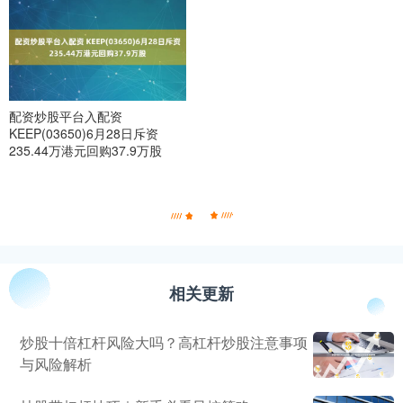
配资炒股平台入配资
KEEP(03650)6月28日斥资
235.44万港元回购37.9万股
相关更新
炒股十倍杠杆风险大吗？高杠杆炒股注意事项
与风险解析