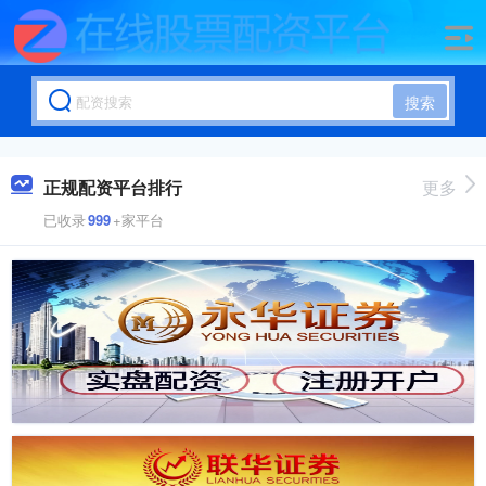
搜索
正规配资平台排行
更多
已收录
999
+家平台