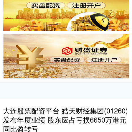
大连股票配资平台 皓天财经集团(01260)
发布年度业绩 股东应占亏损6650万港元
同比盈转亏