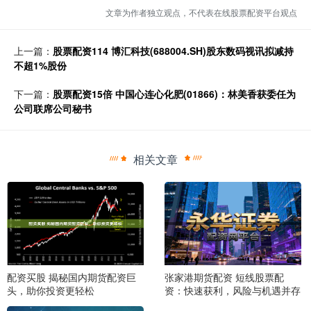
文章为作者独立观点，不代表在线股票配资平台观点
上一篇：
股票配资114 博汇科技(688004.SH)股东数码视讯拟减持
不超1%股份
下一篇：
股票配资15倍 中国心连心化肥(01866)：林美香获委任为
公司联席公司秘书
相关文章
配资买股 揭秘国内期货配资巨
张家港期货配资 短线股票配
头，助你投资更轻松
资：快速获利，风险与机遇并存