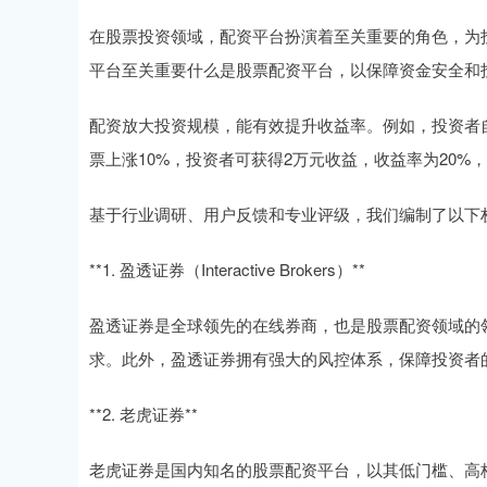
在股票投资领域，配资平台扮演着至关重要的角色，为
平台至关重要什么是股票配资平台，以保障资金安全和
配资放大投资规模，能有效提升收益率。例如，投资者自
票上涨10%，投资者可获得2万元收益，收益率为20%
基于行业调研、用户反馈和专业评级，我们编制了以下
**1. 盈透证券（Interactive Brokers）**
盈透证券是全球领先的在线券商，也是股票配资领域的
求。此外，盈透证券拥有强大的风控体系，保障投资者
**2. 老虎证券**
老虎证券是国内知名的股票配资平台，以其低门槛、高