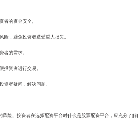
投资者的资金安全。
控制风险，避免投资者遭受重大损失。
投资者的需求。
方便投资者进行交易。
解答投资者疑问，解决问题。
的风险。投资者在选择配资平台时什么是股票配资平台，应充分了解