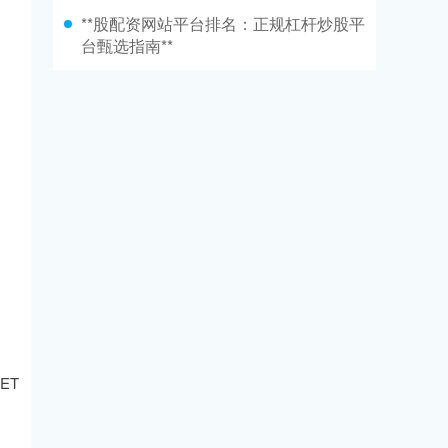
**股配资网站平台排名：正规杠杆炒股平
台甄选指南**
ET