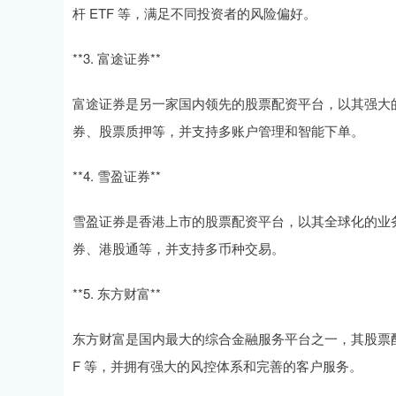
杆 ETF 等，满足不同投资者的风险偏好。
**3. 富途证券**
富途证券是另一家国内领先的股票配资平台，以其强大
券、股票质押等，并支持多账户管理和智能下单。
**4. 雪盈证券**
雪盈证券是香港上市的股票配资平台，以其全球化的业
券、港股通等，并支持多币种交易。
**5. 东方财富**
东方财富是国内最大的综合金融服务平台之一，其股票配
F 等，并拥有强大的风控体系和完善的客户服务。