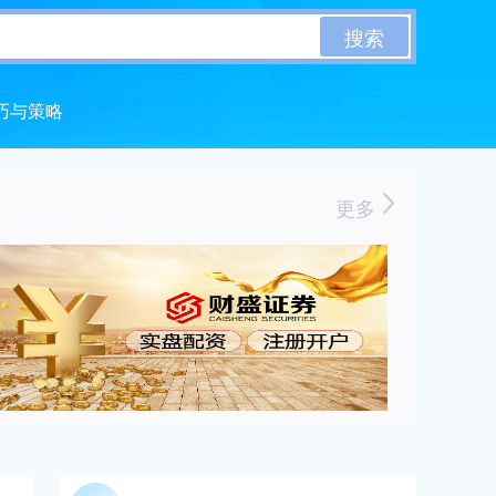
搜索
巧与策略
更多